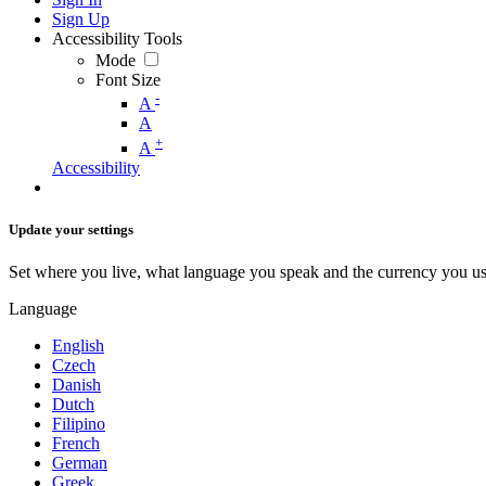
Sign Up
Accessibility Tools
Mode
Font Size
-
A
A
+
A
Accessibility
Update your settings
Set where you live, what language you speak and the currency you us
Language
English
Czech
Danish
Dutch
Filipino
French
German
Greek