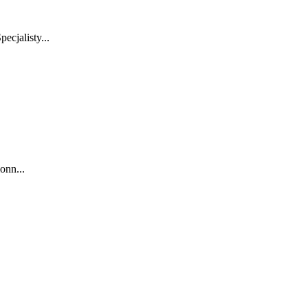
jalisty...
onn...
.