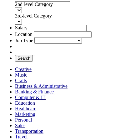
2nd-level Category
3rd-level Category
Salary
Location
Job Type
Search
Creative
Music
Crafts
Business & Administrative
Banking & Finance
Computer & IT
Education
Healthcare
Marketing
Personal
Sales
Transportation
Travel