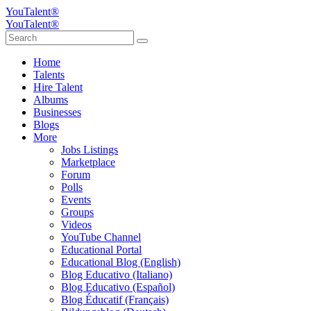
YouTalent®
YouTalent®
Home
Talents
Hire Talent
Albums
Businesses
Blogs
More
Jobs Listings
Marketplace
Forum
Polls
Events
Groups
Videos
YouTube Channel
Educational Portal
Educational Blog (English)
Blog Educativo (Italiano)
Blog Educativo (Español)
Blog Éducatif (Français)