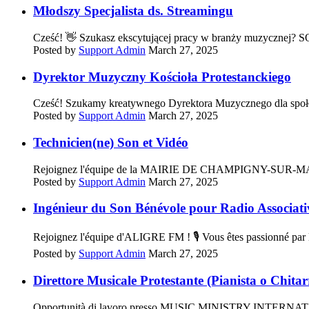
Młodszy Specjalista ds. Streamingu
Cześć! 👋 Szukasz ekscytującej pracy w branży muzyczn
Posted by
Support Admin
March 27, 2025
Dyrektor Muzyczny Kościoła Protestanckiego
Cześć! Szukamy kreatywnego Dyrektora Muzycznego dla społec
Posted by
Support Admin
March 27, 2025
Technicien(ne) Son et Vidéo
Rejoignez l'équipe de la MAIRIE DE CHAMPIGNY-SUR-MARNE !
Posted by
Support Admin
March 27, 2025
Ingénieur du Son Bénévole pour Radio Associati
Rejoignez l'équipe d'ALIGRE FM ! 🎙️ Vous êtes passionné par l
Posted by
Support Admin
March 27, 2025
Direttore Musicale Protestante (Pianista o Chitarr
Opportunità di lavoro presso MUSIC MINISTRY INTERNATIONAL