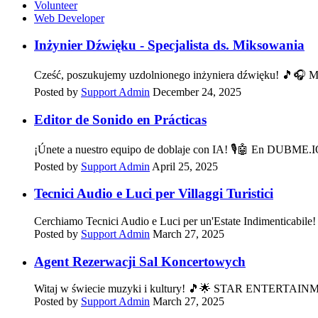
Volunteer
Web Developer
Inżynier Dźwięku - Specjalista ds. Miksowania
Cześć, poszukujemy uzdolnionego inżyniera dźwięku! 🎵🎧 Mam
Posted by
Support Admin
December 24, 2025
Editor de Sonido en Prácticas
¡Únete a nuestro equipo de doblaje con IA! 🎙️🤖 En DUBME.IO
Posted by
Support Admin
April 25, 2025
Tecnici Audio e Luci per Villaggi Turistici
Cerchiamo Tecnici Audio e Luci per un'Estate Indimentic
Posted by
Support Admin
March 27, 2025
Agent Rezerwacji Sal Koncertowych
Witaj w świecie muzyki i kultury! 🎵🌟 STAR ENTERTAINM
Posted by
Support Admin
March 27, 2025