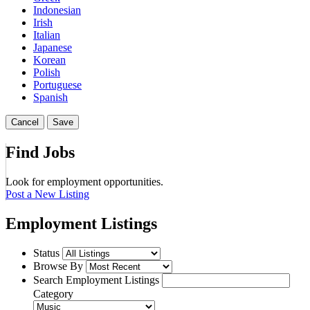
Indonesian
Irish
Italian
Japanese
Korean
Polish
Portuguese
Spanish
Cancel
Save
Find Jobs
Look for employment opportunities.
Post a New Listing
Employment Listings
Status
Browse By
Search Employment Listings
Category