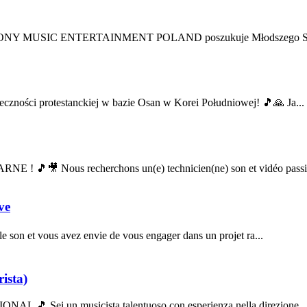
ej? SONY MUSIC ENTERTAINMENT POLAND poszukuje Młodszego Spec
zności protestanckiej w bazie Osan w Korei Południowej! 🎵🙏 Ja...
 🎵🎥 Nous recherchons un(e) technicien(ne) son et vidéo passi
ve
e son et vous avez envie de vous engager dans un projet ra...
ista)
 🎵 Sei un musicista talentuoso con esperienza nella direzione ..