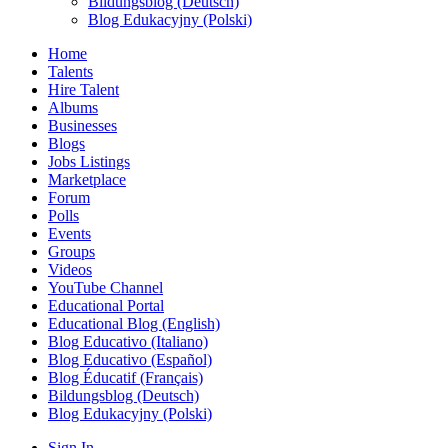
Bildungsblog (Deutsch)
Blog Edukacyjny (Polski)
Home
Talents
Hire Talent
Albums
Businesses
Blogs
Jobs Listings
Marketplace
Forum
Polls
Events
Groups
Videos
YouTube Channel
Educational Portal
Educational Blog (English)
Blog Educativo (Italiano)
Blog Educativo (Español)
Blog Éducatif (Français)
Bildungsblog (Deutsch)
Blog Edukacyjny (Polski)
Sign In