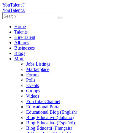
YouTalent®
YouTalent®
Home
Talents
Hire Talent
Albums
Businesses
Blogs
More
Jobs Listings
Marketplace
Forum
Polls
Events
Groups
Videos
YouTube Channel
Educational Portal
Educational Blog (English)
Blog Educativo (Italiano)
Blog Educativo (Español)
Blog Éducatif (Français)