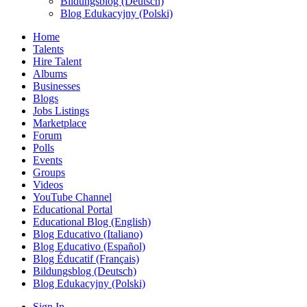
Bildungsblog (Deutsch)
Blog Edukacyjny (Polski)
Home
Talents
Hire Talent
Albums
Businesses
Blogs
Jobs Listings
Marketplace
Forum
Polls
Events
Groups
Videos
YouTube Channel
Educational Portal
Educational Blog (English)
Blog Educativo (Italiano)
Blog Educativo (Español)
Blog Éducatif (Français)
Bildungsblog (Deutsch)
Blog Edukacyjny (Polski)
Sign In