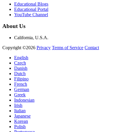
Educational Blogs
Educational Portal
YouTube Channel
About Us
California, U.S.A.
Copyright ©2026
Privacy
Terms of Service
Contact
English
Czech
Danish
Dutch
Filipino
French
German
Greek
Indonesian
Irish
Italian
Japanese
Korean
Polish
Portuguese