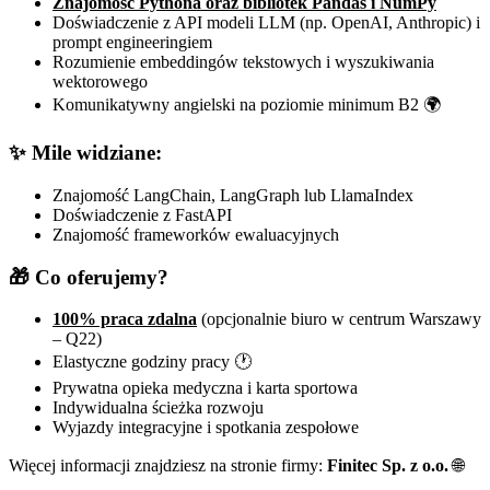
Znajomość Pythona oraz bibliotek Pandas i NumPy
Doświadczenie z API modeli LLM (np. OpenAI, Anthropic) i
prompt engineeringiem
Rozumienie embeddingów tekstowych i wyszukiwania
wektorowego
Komunikatywny angielski na poziomie minimum B2 🌍
✨ Mile widziane:
Znajomość LangChain, LangGraph lub LlamaIndex
Doświadczenie z FastAPI
Znajomość frameworków ewaluacyjnych
🎁 Co oferujemy?
100% praca zdalna
(opcjonalnie biuro w centrum Warszawy
– Q22)
Elastyczne godziny pracy 🕐
Prywatna opieka medyczna i karta sportowa
Indywidualna ścieżka rozwoju
Wyjazdy integracyjne i spotkania zespołowe
Więcej informacji znajdziesz na stronie firmy:
Finitec Sp. z o.o.
🌐