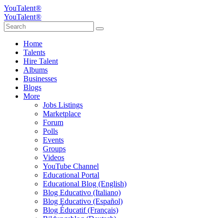
YouTalent®
YouTalent®
Home
Talents
Hire Talent
Albums
Businesses
Blogs
More
Jobs Listings
Marketplace
Forum
Polls
Events
Groups
Videos
YouTube Channel
Educational Portal
Educational Blog (English)
Blog Educativo (Italiano)
Blog Educativo (Español)
Blog Éducatif (Français)