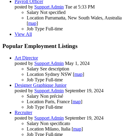
Payroll Officer
posted by
Support Admin
Tue at 5:33 PM
Salary
Not specified
Location
Parramatta, New South Wales, Australia
[
map
]
Job Type
Full-time
View All
Popular Employment Listings
Art Director
posted by
Support Admin
May 1, 2024
Salary
See description
Location
Sydney NSW [
map
]
Job Type
Full-time
Designer Graphique Junior
posted by
Support Admin
September 19, 2024
Salary
Non précisé
Location
Paris, France [
map
]
Job Type
Full-time
Recruiter
posted by
Support Admin
September 19, 2024
Salary
Non specificato
Location
Milano, Italia [
map
]
Job Type
Full-time