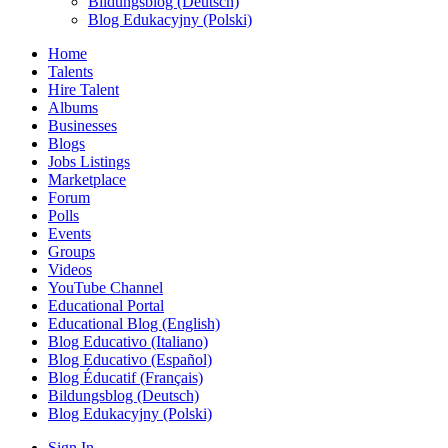
Bildungsblog (Deutsch)
Blog Edukacyjny (Polski)
Home
Talents
Hire Talent
Albums
Businesses
Blogs
Jobs Listings
Marketplace
Forum
Polls
Events
Groups
Videos
YouTube Channel
Educational Portal
Educational Blog (English)
Blog Educativo (Italiano)
Blog Educativo (Español)
Blog Éducatif (Français)
Bildungsblog (Deutsch)
Blog Edukacyjny (Polski)
Sign In