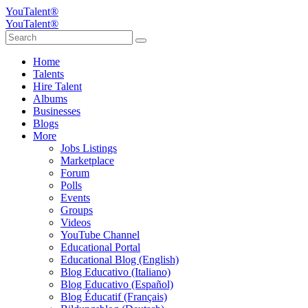
YouTalent®
YouTalent®
Home
Talents
Hire Talent
Albums
Businesses
Blogs
More
Jobs Listings
Marketplace
Forum
Polls
Events
Groups
Videos
YouTube Channel
Educational Portal
Educational Blog (English)
Blog Educativo (Italiano)
Blog Educativo (Español)
Blog Éducatif (Français)