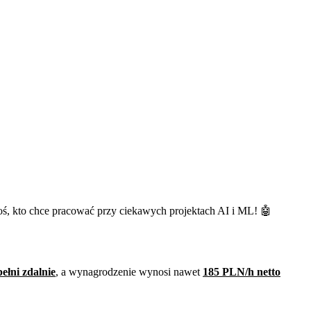
oś, kto chce pracować przy ciekawych projektach AI i ML! 🤖
ełni zdalnie
, a wynagrodzenie wynosi nawet
185 PLN/h netto