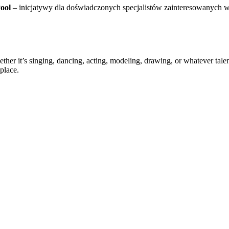
ool
– inicjatywy dla doświadczonych specjalistów zainteresowanych w
ther it’s singing, dancing, acting, modeling, drawing, or whatever talen
place.