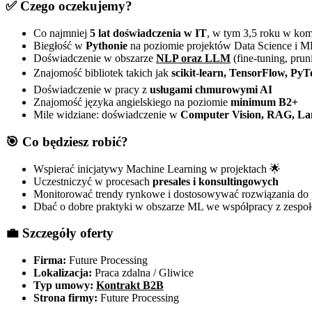
✅ Czego oczekujemy?
Co najmniej
5 lat doświadczenia w IT
, w tym 3,5 roku w ko
Biegłość w
Pythonie
na poziomie projektów Data Science i 
Doświadczenie w obszarze
NLP oraz LLM
(fine-tuning, prun
Znajomość bibliotek takich jak
scikit-learn, TensorFlow, Py
Doświadczenie w pracy z
usługami chmurowymi AI
Znajomość języka angielskiego na poziomie
minimum B2+
Mile widziane: doświadczenie w
Computer Vision, RAG, La
🎯 Co będziesz robić?
Wspierać inicjatywy Machine Learning w projektach 🌟
Uczestniczyć w procesach
presales i konsultingowych
Monitorować trendy rynkowe i dostosowywać rozwiązania do 
Dbać o dobre praktyki w obszarze ML we współpracy z zespo
💼 Szczegóły oferty
Firma:
Future Processing
Lokalizacja:
Praca zdalna / Gliwice
Typ umowy:
Kontrakt B2B
Strona firmy:
Future Processing