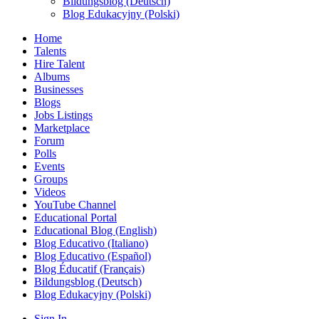
Bildungsblog (Deutsch)
Blog Edukacyjny (Polski)
Home
Talents
Hire Talent
Albums
Businesses
Blogs
Jobs Listings
Marketplace
Forum
Polls
Events
Groups
Videos
YouTube Channel
Educational Portal
Educational Blog (English)
Blog Educativo (Italiano)
Blog Educativo (Español)
Blog Éducatif (Français)
Bildungsblog (Deutsch)
Blog Edukacyjny (Polski)
Sign In