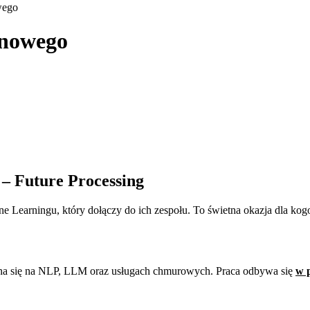
wego
ynowego
– Future Processing
e Learningu, który dołączy do ich zespołu. To świetna okazja dla kog
na się na NLP, LLM oraz usługach chmurowych. Praca odbywa się
w p