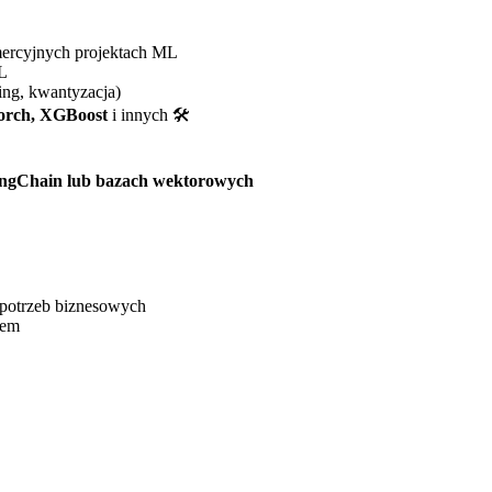
mercyjnych projektach ML
ML
ing, kwantyzacja)
Torch, XGBoost
i innych 🛠️
ngChain lub bazach wektorowych
potrzeb biznesowych
łem