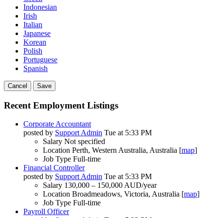
Indonesian
Irish
Italian
Japanese
Korean
Polish
Portuguese
Spanish
Cancel
Save
Recent Employment Listings
Corporate Accountant
posted by
Support Admin
Tue at 5:33 PM
Salary
Not specified
Location
Perth, Western Australia, Australia [
map
]
Job Type
Full-time
Financial Controller
posted by
Support Admin
Tue at 5:33 PM
Salary
130,000 – 150,000 AUD/year
Location
Broadmeadows, Victoria, Australia [
map
]
Job Type
Full-time
Payroll Officer