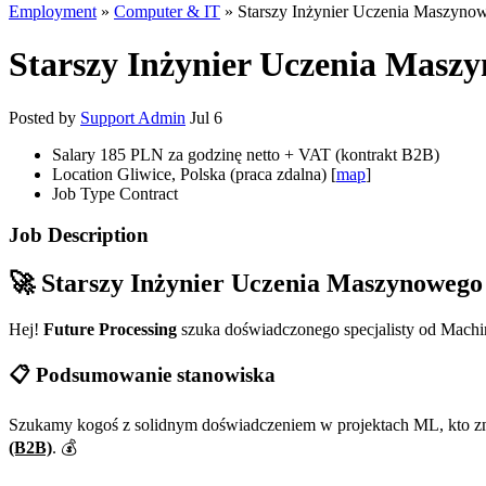
Employment
»
Computer & IT
» Starszy Inżynier Uczenia Maszyno
Starszy Inżynier Uczenia Masz
Posted by
Support Admin
Jul 6
Salary
185 PLN za godzinę netto + VAT (kontrakt B2B)
Location
Gliwice, Polska (praca zdalna) [
map
]
Job Type
Contract
Job Description
🚀 Starszy Inżynier Uczenia Maszynowego 
Hej!
Future Processing
szuka doświadczonego specjalisty od Machin
📋 Podsumowanie stanowiska
Szukamy kogoś z solidnym doświadczeniem w projektach ML, kto z
(B2B)
. 💰