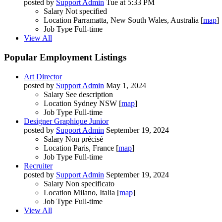
posted by
Support Admin
Tue at 5:33 PM
Salary
Not specified
Location
Parramatta, New South Wales, Australia [
map
]
Job Type
Full-time
View All
Popular Employment Listings
Art Director
posted by
Support Admin
May 1, 2024
Salary
See description
Location
Sydney NSW [
map
]
Job Type
Full-time
Designer Graphique Junior
posted by
Support Admin
September 19, 2024
Salary
Non précisé
Location
Paris, France [
map
]
Job Type
Full-time
Recruiter
posted by
Support Admin
September 19, 2024
Salary
Non specificato
Location
Milano, Italia [
map
]
Job Type
Full-time
View All