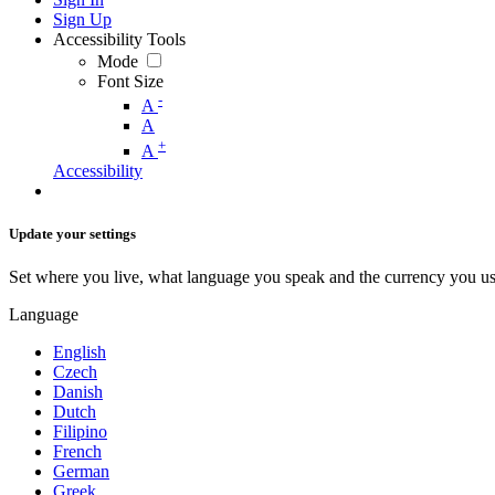
Sign Up
Accessibility Tools
Mode
Font Size
-
A
A
+
A
Accessibility
Update your settings
Set where you live, what language you speak and the currency you us
Language
English
Czech
Danish
Dutch
Filipino
French
German
Greek