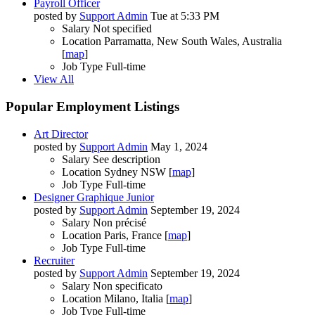
Payroll Officer
posted by
Support Admin
Tue at 5:33 PM
Salary
Not specified
Location
Parramatta, New South Wales, Australia
[
map
]
Job Type
Full-time
View All
Popular Employment Listings
Art Director
posted by
Support Admin
May 1, 2024
Salary
See description
Location
Sydney NSW [
map
]
Job Type
Full-time
Designer Graphique Junior
posted by
Support Admin
September 19, 2024
Salary
Non précisé
Location
Paris, France [
map
]
Job Type
Full-time
Recruiter
posted by
Support Admin
September 19, 2024
Salary
Non specificato
Location
Milano, Italia [
map
]
Job Type
Full-time