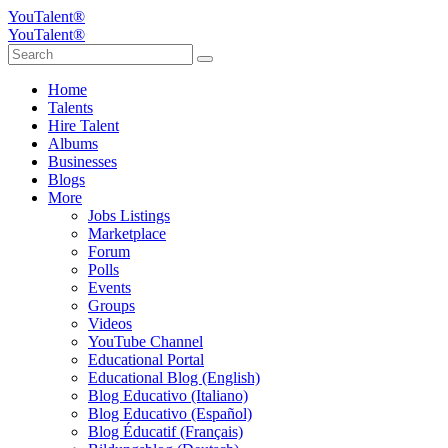
YouTalent®
YouTalent®
Home
Talents
Hire Talent
Albums
Businesses
Blogs
More
Jobs Listings
Marketplace
Forum
Polls
Events
Groups
Videos
YouTube Channel
Educational Portal
Educational Blog (English)
Blog Educativo (Italiano)
Blog Educativo (Español)
Blog Éducatif (Français)