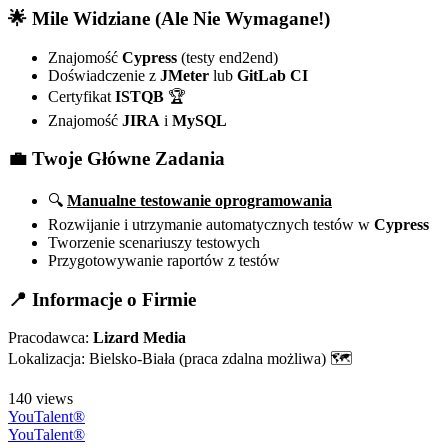
🌟
Mile Widziane (Ale Nie Wymagane!)
Znajomość
Cypress
(testy end2end)
Doświadczenie z
JMeter
lub
GitLab CI
Certyfikat
ISTQB
🏆
Znajomość
JIRA
i
MySQL
💼
Twoje Główne Zadania
🔍
Manualne testowanie oprogramowania
Rozwijanie i utrzymanie automatycznych testów w
Cypress
Tworzenie scenariuszy testowych
Przygotowywanie raportów z testów
📍
Informacje o Firmie
Pracodawca:
Lizard Media
Lokalizacja: Bielsko-Biała (praca zdalna możliwa) 🗺️
140 views
YouTalent®
YouTalent®