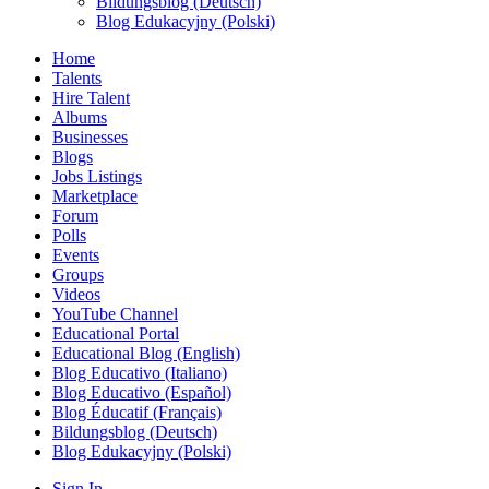
Bildungsblog (Deutsch)
Blog Edukacyjny (Polski)
Home
Talents
Hire Talent
Albums
Businesses
Blogs
Jobs Listings
Marketplace
Forum
Polls
Events
Groups
Videos
YouTube Channel
Educational Portal
Educational Blog (English)
Blog Educativo (Italiano)
Blog Educativo (Español)
Blog Éducatif (Français)
Bildungsblog (Deutsch)
Blog Edukacyjny (Polski)
Sign In