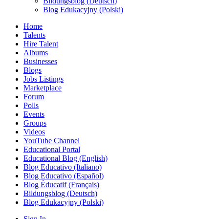
Bildungsblog (Deutsch)
Blog Edukacyjny (Polski)
Home
Talents
Hire Talent
Albums
Businesses
Blogs
Jobs Listings
Marketplace
Forum
Polls
Events
Groups
Videos
YouTube Channel
Educational Portal
Educational Blog (English)
Blog Educativo (Italiano)
Blog Educativo (Español)
Blog Éducatif (Français)
Bildungsblog (Deutsch)
Blog Edukacyjny (Polski)
Sign In