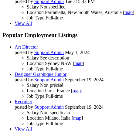
posted by
Support Admin
Tue at 5:33 PM
Salary
Not specified
Location
Parramatta, New South Wales, Australia [
map
]
Job Type
Full-time
View All
Popular Employment Listings
Art Director
posted by
Support Admin
May 1, 2024
Salary
See description
Location
Sydney NSW [
map
]
Job Type
Full-time
Designer Graphique Junior
posted by
Support Admin
September 19, 2024
Salary
Non précisé
Location
Paris, France [
map
]
Job Type
Full-time
Recruiter
posted by
Support Admin
September 19, 2024
Salary
Non specificato
Location
Milano, Italia [
map
]
Job Type
Full-time
View All