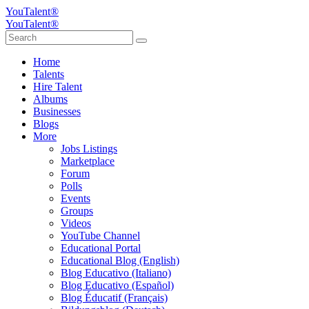
YouTalent®
YouTalent®
Home
Talents
Hire Talent
Albums
Businesses
Blogs
More
Jobs Listings
Marketplace
Forum
Polls
Events
Groups
Videos
YouTube Channel
Educational Portal
Educational Blog (English)
Blog Educativo (Italiano)
Blog Educativo (Español)
Blog Éducatif (Français)