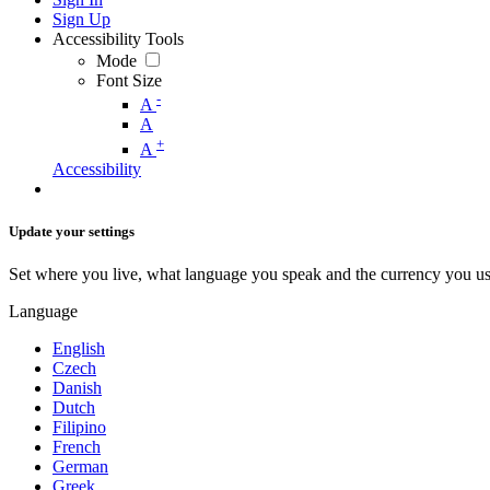
Sign Up
Accessibility Tools
Mode
Font Size
-
A
A
+
A
Accessibility
Update your settings
Set where you live, what language you speak and the currency you us
Language
English
Czech
Danish
Dutch
Filipino
French
German
Greek