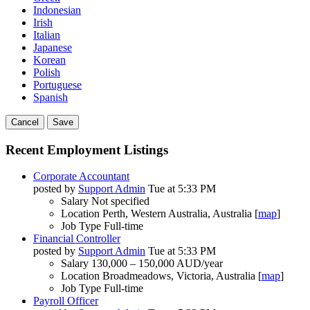
Indonesian
Irish
Italian
Japanese
Korean
Polish
Portuguese
Spanish
Cancel
Save
Recent Employment Listings
Corporate Accountant
posted by
Support Admin
Tue at 5:33 PM
Salary
Not specified
Location
Perth, Western Australia, Australia [
map
]
Job Type
Full-time
Financial Controller
posted by
Support Admin
Tue at 5:33 PM
Salary
130,000 – 150,000 AUD/year
Location
Broadmeadows, Victoria, Australia [
map
]
Job Type
Full-time
Payroll Officer