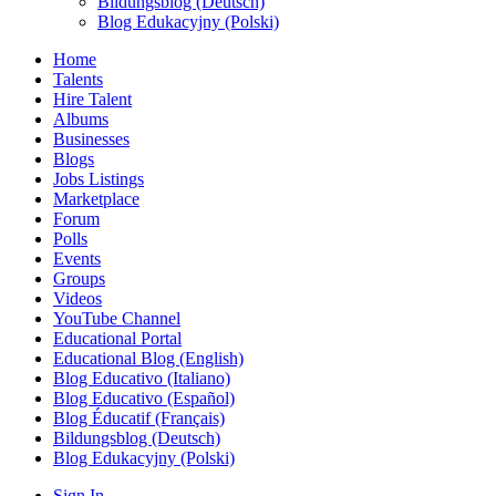
Bildungsblog (Deutsch)
Blog Edukacyjny (Polski)
Home
Talents
Hire Talent
Albums
Businesses
Blogs
Jobs Listings
Marketplace
Forum
Polls
Events
Groups
Videos
YouTube Channel
Educational Portal
Educational Blog (English)
Blog Educativo (Italiano)
Blog Educativo (Español)
Blog Éducatif (Français)
Bildungsblog (Deutsch)
Blog Edukacyjny (Polski)
Sign In